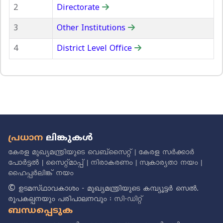
2
Directorate
3
Other Institutions
4
District Level Office
പ്രധാന
ലിങ്കുകൾ
കേരള മുഖ്യമന്ത്രിയുടെ വെബ്സൈറ്റ്
|
കേരള സർക്കാർ
പോർട്ടൽ
|
സൈറ്റ്മാപ്പ്
|
നിരാകരണം
|
സ്വകാര്യതാ നയം
|
ഹൈപ്പർലിങ്ക് നയം
© ഉടമസ്‌ഥാവകാശം - മുഖ്യമന്ത്രിയുടെ കമ്പ്യൂട്ടർ സെൽ.
രൂപകല്പനയും പരിപാലനവും :
സി-ഡിറ്റ്
ബന്ധപ്പെടുക