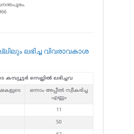
ുവനന്തപുരം.
966
െല്ലിലും ലഭിച്ച വിവരാവകാശ
െ കമ്പ്യൂട്ടര്‍ സെല്ലില്‍ ലഭിച്ചവ
ഷകളുടെ
ഒന്നാം അപ്പീല്‍ സ്വീകരിച്ച
എണ്ണം
11
50