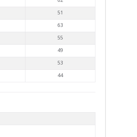
62
51
63
55
49
53
44