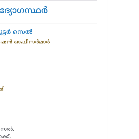
്യോഗസ്ഥര്‍
്യൂട്ടർ സെൽ
ഫര്‍മേഷന്‍ ഓഫീസർമാർ
രി
ർ സെൽ,
ക്ക്,