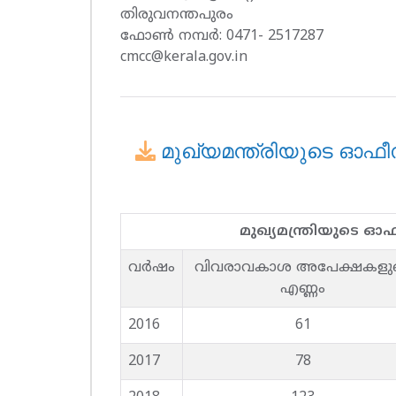
തിരുവനന്തപുരം
ഫോണ്‍ നമ്പര്‍: 0471- 2517287
cmcc@kerala.gov.in
മുഖ്യമന്ത്രിയുടെ ഓഫീസി
മുഖ്യമന്ത്രിയുടെ ഓഫ
വര്‍ഷം
വിവരാവകാശ അപേക്ഷകളു
എണ്ണം
2016
61
2017
78