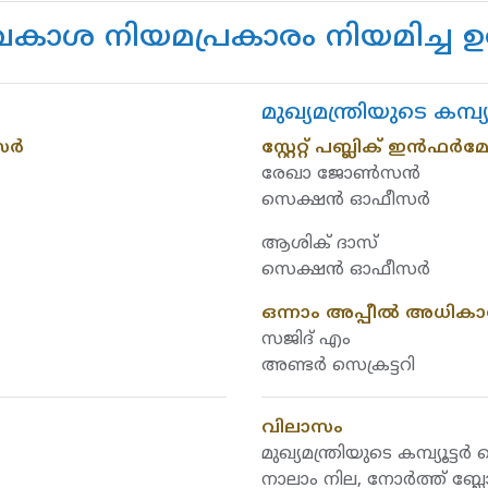
ാശ നിയമപ്രകാരം നിയമിച്ച ഉദ
മുഖ്യമന്ത്രിയുടെ കമ്പ
്‍‍
സ്റ്റേറ്റ് പബ്ലിക് ഇന്‍
രേഖാ ജോണ്‍സന്‍
സെക്ഷൻ ഓഫീസർ
ആശിക് ദാസ്
സെക്ഷൻ ഓഫീസർ
ഒന്നാം അപ്പീല്‍ അധികാ
സജിദ് എം
അണ്ടർ സെക്രട്ടറി
വിലാസം
മുഖ്യമന്ത്രിയുടെ കമ്പ്യൂട്ട
നാലാം നില, നോർത്ത് ബ്ലോ