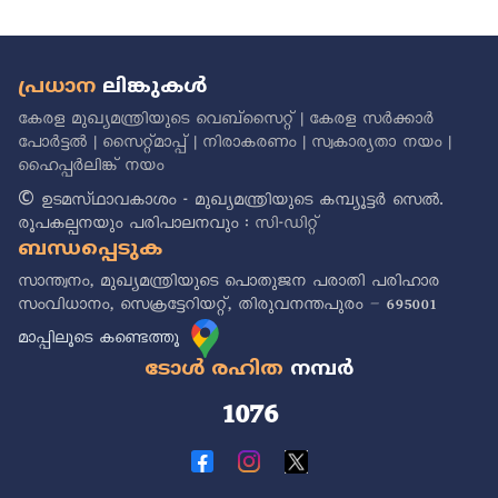
പ്രധാന
ലിങ്കുകൾ
കേരള മുഖ്യമന്ത്രിയുടെ വെബ്സൈറ്റ്
|
കേരള സർക്കാർ
പോർട്ടൽ
|
സൈറ്റ്മാപ്പ്
|
നിരാകരണം
|
സ്വകാര്യതാ നയം
|
ഹൈപ്പർലിങ്ക് നയം
© ഉടമസ്‌ഥാവകാശം - മുഖ്യമന്ത്രിയുടെ കമ്പ്യൂട്ടർ സെൽ.
രൂപകല്പനയും പരിപാലനവും :
സി-ഡിറ്റ്
ബന്ധപ്പെടുക
സാന്ത്വനം, മുഖ്യമന്ത്രിയുടെ പൊതുജന പരാതി പരിഹാര
സംവിധാനം, സെക്രട്ടേറിയറ്റ്, തിരുവനന്തപുരം – 695001
മാപ്പിലൂടെ കണ്ടെത്തൂ
ടോൾ രഹിത
നമ്പർ
1076