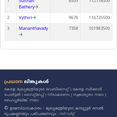
1
Sulthan
8505
112178500
Bathery
2
Vythiri
9676
116725500
3
Mananthavady
7358
101983500
പ്രധാന
ലിങ്കുകൾ
കേരള മുഖ്യമന്ത്രിയുടെ വെബ്സൈറ്റ്
|
കേരള സർക്കാർ
പോർട്ടൽ
|
സൈറ്റ്മാപ്പ്
|
നിരാകരണം
|
സ്വകാര്യതാ നയം
|
ഹൈപ്പർലിങ്ക് നയം
© ഉടമസ്‌ഥാവകാശം - മുഖ്യമന്ത്രിയുടെ കമ്പ്യൂട്ടർ സെൽ.
രൂപകല്പനയും പരിപാലനവും :
സി-ഡിറ്റ്