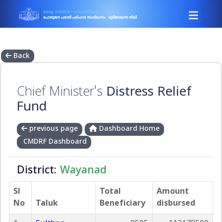
Back
Chief Minister's
Distress Relief
Fund
previous page
Dashboard Home
CMDRF Dashboard
District:
Wayanad
Sl
Total
Amount
No
Taluk
Beneficiary
disbursed