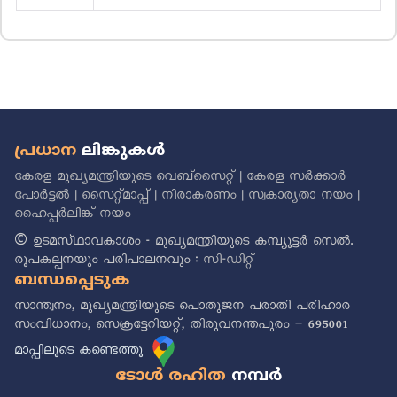
പ്രധാന
ലിങ്കുകൾ
കേരള മുഖ്യമന്ത്രിയുടെ വെബ്സൈറ്റ്
|
കേരള സർക്കാർ
പോർട്ടൽ
|
സൈറ്റ്മാപ്പ്
|
നിരാകരണം
|
സ്വകാര്യതാ നയം
|
ഹൈപ്പർലിങ്ക് നയം
© ഉടമസ്‌ഥാവകാശം - മുഖ്യമന്ത്രിയുടെ കമ്പ്യൂട്ടർ സെൽ.
രൂപകല്പനയും പരിപാലനവും :
സി-ഡിറ്റ്
ബന്ധപ്പെടുക
സാന്ത്വനം, മുഖ്യമന്ത്രിയുടെ പൊതുജന പരാതി പരിഹാര
സംവിധാനം, സെക്രട്ടേറിയറ്റ്, തിരുവനന്തപുരം – 695001
മാപ്പിലൂടെ കണ്ടെത്തൂ
ടോൾ രഹിത
നമ്പർ